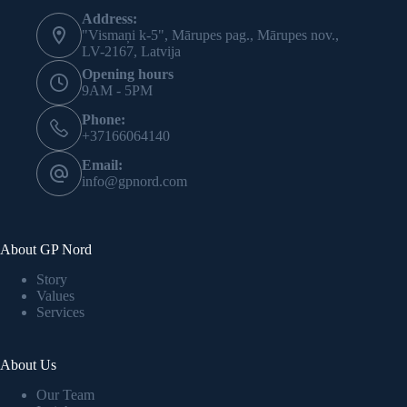
Address:
"Vismaņi k-5", Mārupes pag., Mārupes nov.,
LV-2167, Latvija
Opening hours
9AM - 5PM
Phone:
+37166064140
Email:
info@gpnord.com
About GP Nord
Story
Values
Services
About Us
Our Team