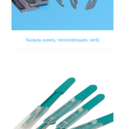
Skalpeļa asmeņi, vienreizlietojami, sterili