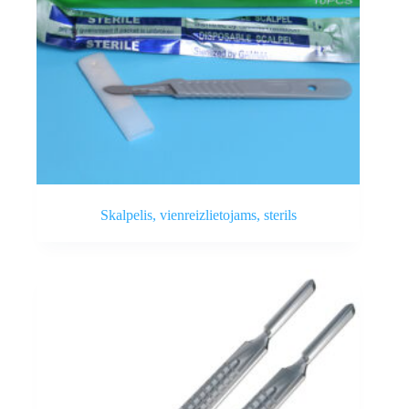
Skalpelis, vienreizlietojams, sterils