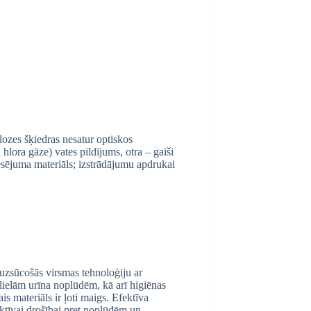
lozes šķiedras nesatur optiskos
a hlora gāze) vates pildījums, otra – gaiši
resējuma materiāls; izstrādājumu apdrukai
zsūcošās virsmas tehnoloģiju ar
lielām urīna noplūdēm, kā arī higiēnas
is materiāls ir ļoti maigs. Efektīva
tīvai drošībai pret noplūdēm un