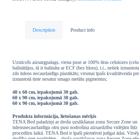
Description
Product info
Uzsūcošs aizsargpalags, viena puse ar 100% tīras celulozes (celu
balinātājus, tā ir balināta ar ECF (bez hlora), t.i., netiek izmantot
zils ūdens necaurlaidīgs plastikāts; virsmai īpašs kvadrātveida p
izmantotā tinte nesatur smago metālu pigmentus;
40 x 60 cm, iepakojumā 30 gab.
60 x 90 cm, iepakojumā 30 gab.
60 x 90 cm, iepakojumā 30 gab.
Produkta informācija, lietošanas mērķis
TENA Bed paladziņi ar drošu uzsūkšanas zonu Secure Zone un u
ūdensnecaurlaidīgu otru pusi nodrošina aizsardzību vidējām līdz 
procedūru laikā. TENA Bed ir īpaši piemēroti jutīgai ādai. Virsēja
drošība pret noplūdēm – droša uzsūkšanas zona Secure Zone efek