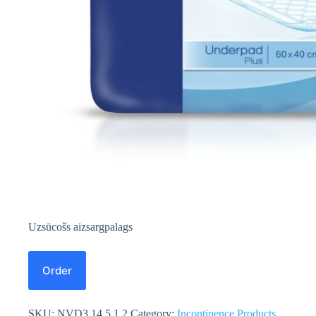
Uzsūcošs aizsargpalags
Order
SKU:
NVD3.14.5.1.2
Category:
Incontinence Products