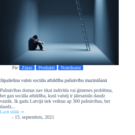
Pie
Ziņas
Produkti
Noteikumi
Jāpalielina valsts sociāla atbildība pašnāvību mazināšanā
Pašnāvības domas nav tikai indivīda vai ģimenes problēma,
bet gan sociāla atbildība, kurā valstij ir jāiesaistās daudz
vairāk. Ik gadu Latvijā tiek veiktas ap 300 pašnāvības, bet
daudz...
Lasīt tālāk
Jāpalielina
-
15. septembris, 2021
valsts
sociāla
atbildība
pašnāvību