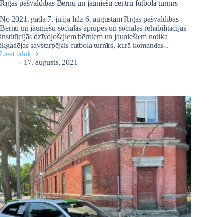
Rīgas pašvaldības Bērnu un jauniešu centru futbola turnīrs
No 2021. gada 7. jūlija līdz 6. augustam Rīgas pašvaldības
Bērnu un jauniešu sociālās aprūpes un sociālās rehabilitācijas
institūcijās dzīvojošajiem bērniem un jauniešiem notika
ikgadējas savstarpējais futbola turnīrs, kurā komandas…
Lasīt tālāk
Rīgas
-
17. augusts, 2021
pašvaldības
Bērnu
un
jauniešu
centru
futbola
turnīrs