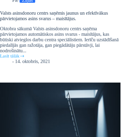
Pie
Ziņas
Valsts asinsdonoru centrs saņēmis jaunus un efektīvākus
pārvietojamos asins svarus – maisītājus.
Oktobra sākumā Valsts asinsdonoru centrs saņēma
pārvietojamos automātiskos asins svarus - maisītājus, kas
būtiski atvieglos darbu centra speciālistiem. Ierīču uzstādīšanā
piedalījās gan ražotāja, gan piegādātāju pārstāvji, lai
nodrošinātu...
Lasīt tālāk
Valsts
-
14. oktobris, 2021
asinsdonoru
centrs
saņēmis
jaunus
un
efektīvākus
pārvietojamos
asins
svarus
–
maisītājus.