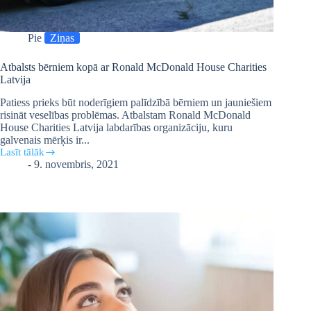
Pie
Ziņas
Atbalsts bērniem kopā ar Ronald McDonald House Charities
Latvija
Patiess prieks būt noderīgiem palīdzībā bērniem un jauniešiem
risināt veselības problēmas. Atbalstam Ronald McDonald
House Charities Latvija labdarības organizāciju, kuru
galvenais mērķis ir...
Lasīt tālāk
Atbalsts
-
9. novembris, 2021
bērniem
kopā
ar
Ronald
McDonald
House
Charities
Latvija