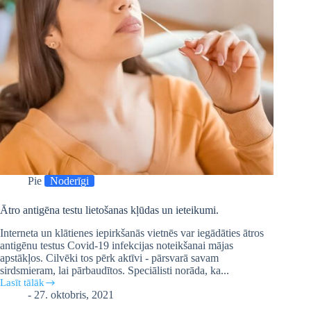
Pie
Noderīgi
Ātro antigēna testu lietošanas kļūdas un ieteikumi.
Interneta un klātienes iepirkšanās vietnēs var iegādāties ātros
antigēnu testus Covid-19 infekcijas noteikšanai mājas
apstākļos. Cilvēki tos pērk aktīvi - pārsvarā savam
sirdsmieram, lai pārbaudītos. Speciālisti norāda, ka...
Lasīt tālāk
Ātro
-
27. oktobris, 2021
antigēna