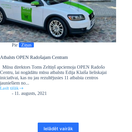
Pie
Ziņas
Atbalsts OPEN Radošajam Centram
Mūsu direktors Toms Zeltiņš apciemoja OPEN Radošo
Centru, lai nogādātu mūsu atbalstu Edija Klaiša lieliskajai
iniciatīvai, kas nu jau rezultējusies 11 atbalsta centros
jauniešiem no...
Lasīt tālāk
Atbalsts
-
11. augusts, 2021
OPEN
Radošajam
Centram
Ielādēt vairāk