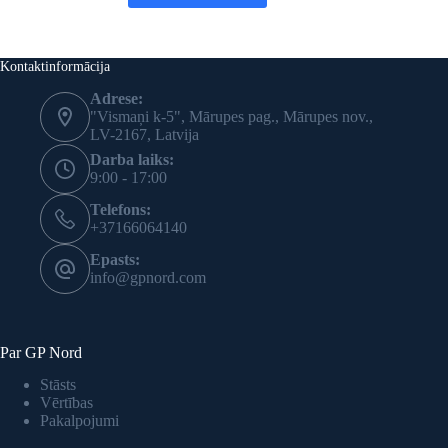
Kontaktinformācija
Adrese:
"Vismaņi k-5", Mārupes pag., Mārupes nov.,
LV-2167, Latvija
Darba laiks:
9:00 - 17:00
Telefons:
+37166064140
Epasts:
info@gpnord.com
Par GP Nord
Stāsts
Vērtības
Pakalpojumi