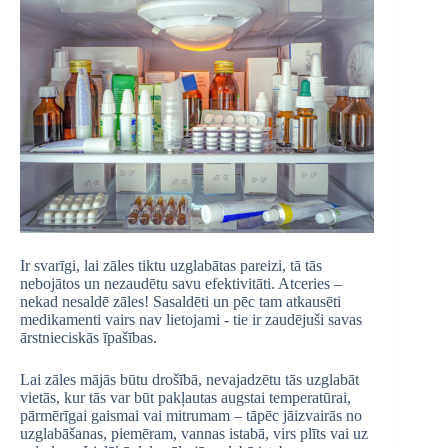
Ir svarīgi, lai zāles tiktu uzglabātas pareizi, tā tās
nebojātos un nezaudētu savu efektivitāti. Atceries –
nekad nesaldē zāles! Sasaldēti un pēc tam atkausēti
medikamenti vairs nav lietojami - tie ir zaudējuši savas
ārstnieciskās īpašības.
Lai zāles mājās būtu drošībā, nevajadzētu tās uzglabāt
vietās, kur tās var būt pakļautas augstai temperatūrai,
pārmērīgai gaismai vai mitrumam – tāpēc jāizvairās no
uzglabāšanas, piemēram, vannas istabā, virs plīts vai uz