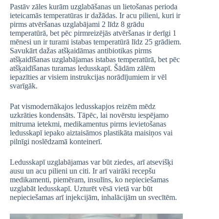
Pastāv zāles kurām uzglabāšanas un lietošanas perioda
ieteicamās temperatūras ir dažādas. Ir acu pilieni, kuri ir
pirms atvēršanas uzglabājami 2 līdz 8 grādu
temperatūrā, bet pēc pirmreizējās atvēršanas ir derīgi 1
mēnesi un ir turami istabas temperatūrā līdz 25 grādiem.
Savukārt dažas atšķaidāmas antibiotikas pirms
atšķaidīšanas uzglabājamas istabas temperatūrā, bet pēc
atšķaidīšanas turamas ledusskapī. Šādām zālēm
iepazīties ar visiem instrukcijas norādījumiem ir vēl
svarīgāk.
Pat vismodernākajos ledusskapjos reizēm mēdz
uzkrāties kondensāts. Tāpēc, lai novērstu iespējamo
mitruma ietekmi, medikamentus pirms ievietošanas
ledusskapī iepako aiztaisāmos plastikāta maisiņos vai
pilnīgi noslēdzamā konteinerī.
Ledusskapī uzglabājamas var būt ziedes, arī atsevišķi
ausu un acu pilieni un citi. Ir arī vairāki recepšu
medikamenti, piemēram, insulīns, ko nepieciešamas
uzglabāt ledusskapī. Uzturēt vēsā vietā var būt
nepieciešamas arī injekcijām, inhalācijām un svecītēm.