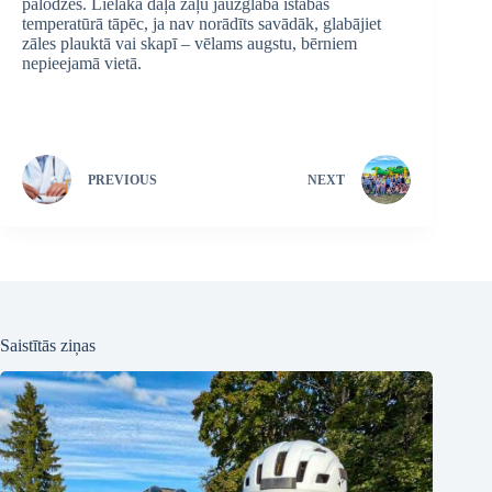
palodzes. Lielākā daļa zāļu jāuzglabā istabas
temperatūrā tāpēc, ja nav norādīts savādāk, glabājiet
zāles plauktā vai skapī – vēlams augstu, bērniem
nepieejamā vietā.
PREVIOUS
NEXT
Saistītās ziņas