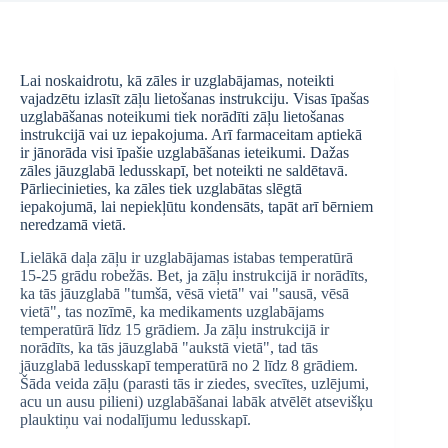
Lai noskaidrotu, kā zāles ir uzglabājamas, noteikti
vajadzētu izlasīt zāļu lietošanas instrukciju. Visas īpašas
uzglabāšanas noteikumi tiek norādīti zāļu lietošanas
instrukcijā vai uz iepakojuma. Arī farmaceitam aptiekā
ir jānorāda visi īpašie uzglabāšanas ieteikumi. Dažas
zāles jāuzglabā ledusskapī, bet noteikti ne saldētavā.
Pārliecinieties, ka zāles tiek uzglabātas slēgtā
iepakojumā, lai nepiekļūtu kondensāts, tapāt arī bērniem
neredzamā vietā.
Lielākā daļa zāļu ir uzglabājamas istabas temperatūrā
15-25 grādu robežās. Bet, ja zāļu instrukcijā ir norādīts,
ka tās jāuzglabā "tumšā, vēsā vietā" vai "sausā, vēsā
vietā", tas nozīmē, ka medikaments uzglabājams
temperatūrā līdz 15 grādiem. Ja zāļu instrukcijā ir
norādīts, ka tās jāuzglabā "aukstā vietā", tad tās
jāuzglabā ledusskapī temperatūrā no 2 līdz 8 grādiem.
Šāda veida zāļu (parasti tās ir ziedes, svecītes, uzlējumi,
acu un ausu pilieni) uzglabāšanai labāk atvēlēt atsevišķu
plauktiņu vai nodalījumu ledusskapī.