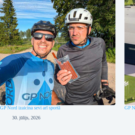
GP Nord izaicina sevi arī sportā
GP No
30. jūlijs, 2026