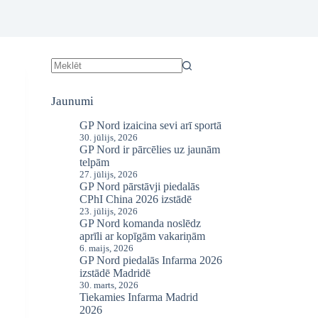
No
results
Jaunumi
GP Nord izaicina sevi arī sportā
30. jūlijs, 2026
GP Nord ir pārcēlies uz jaunām
telpām
27. jūlijs, 2026
GP Nord pārstāvji piedalās
CPhI China 2026 izstādē
23. jūlijs, 2026
GP Nord komanda noslēdz
aprīli ar kopīgām vakariņām
6. maijs, 2026
GP Nord piedalās Infarma 2026
izstādē Madridē
30. marts, 2026
Tiekamies Infarma Madrid
2026