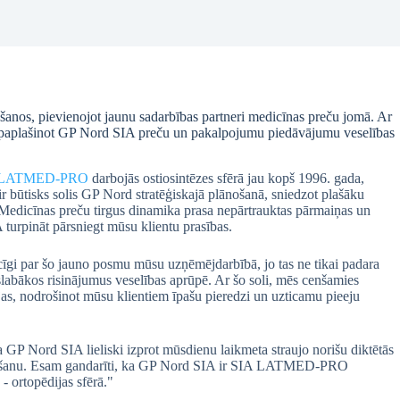
āšanos, pievienojot jaunu sadarbības partneri medicīnas preču jomā. Ar
aplašinot GP Nord SIA preču un pakalpojumu piedāvājumu veselības
LATMED-PRO
darbojās ostiosintēzes sfērā jau kopš 1996. gada,
 ir būtisks solis GP Nord stratēģiskajā plānošanā, sniedzot plašāku
. Medicīnas preču tirgus dinamika prasa nepārtrauktas pārmaiņas un
rpināt pārsniegt mūsu klientu prasības.
gi par šo jauno posmu mūsu uzņēmējdarbībā, jo tas ne tikai padara
labākos risinājumus veselības aprūpē. Ar šo soli, mēs cenšamies
as, nodrošinot mūsu klientiem īpašu pieredzi un uzticamu pieeju
 Nord SIA lieliski izprot mūsdienu laikmeta straujo norišu diktētās
ārstēšanu. Esam gandarīti, ka GP Nord SIA ir SIA LATMED-PRO
- ortopēdijas sfērā."