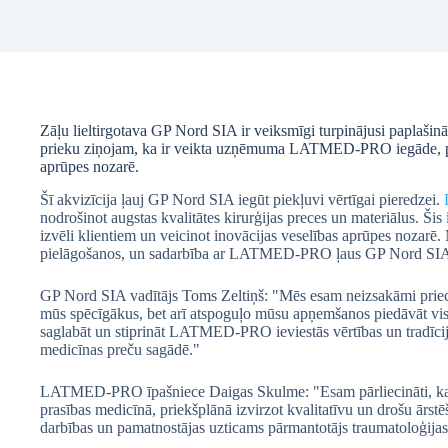
Zāļu lieltirgotava GP Nord SIA ir veiksmīgi turpinājusi paplašin
prieku ziņojam, ka ir veikta uzņēmuma LATMED-PRO iegāde, p
aprūpes nozarē.
Šī akvizīcija ļauj GP Nord SIA iegūt piekļuvi vērtīgai pieredzei.
nodrošinot augstas kvalitātes kirurģijas preces un materiālus. Šis
izvēli klientiem un veicinot inovācijas veselības aprūpes nozarē
pielāgošanos, un sadarbība ar LATMED-PRO ļaus GP Nord SIA tu
GP Nord SIA vadītājs Toms Zeltiņš: "Mēs esam neizsakāmi priecī
mūs spēcīgākus, bet arī atspoguļo mūsu apņemšanos piedāvāt vis
saglabāt un stiprināt LATMED-PRO ieviestās vērtības un tradīcij
medicīnas preču sagādē."
LATMED-PRO īpašniece Daigas Skulme: "Esam pārliecināti, ka GP
prasības medicīnā, priekšplānā izvirzot kvalitatīvu un drošu 
darbības un pamatnostājas uzticams pārmantotājs traumatoloģijas 