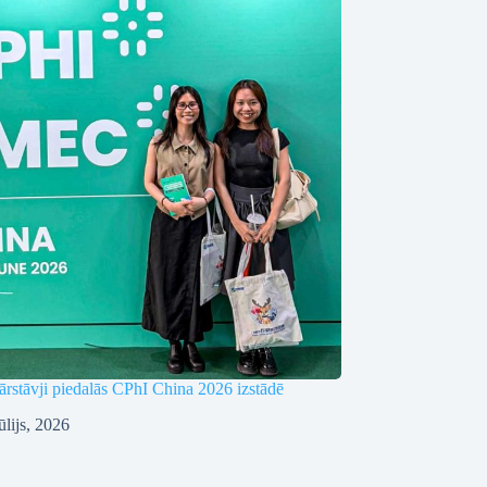
rstāvji piedalās CPhI China 2026 izstādē
ūlijs, 2026