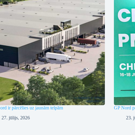
rd ir pārcēlies uz jaunām telpām
GP Nord pā
27. jūlijs, 2026
23. j