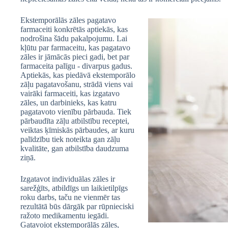
Ekstemporālās zāles pagatavo
farmaceiti konkrētās aptiekās, kas
nodrošina šādu pakalpojumu. Lai
kļūtu par farmaceitu, kas pagatavo
zāles ir jāmācās pieci gadi, bet par
farmaceita palīgu - divarpus gadus.
Aptiekās, kas piedāvā ekstemporālo
zāļu pagatavošanu, strādā viens vai
vairāki farmaceiti, kas izgatavo
zāles, un darbinieks, kas katru
pagatavoto vienību pārbauda. Tiek
pārbaudīta zāļu atbilstību receptei,
veiktas ķīmiskās pārbaudes, ar kuru
palīdzību tiek noteikta gan zāļu
kvalitāte, gan atbilstība daudzuma
ziņā.
Izgatavot individuālas zāles ir
sarežģīts, atbildīgs un laikietilpīgs
roku darbs, taču ne vienmēr tas
rezultātā būs dārgāk par rūpnieciski
ražoto medikamentu iegādi.
Gatavojot ekstemporālās zāles,