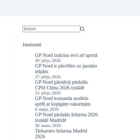
No
results
Jaunumi
GP Nord izaicina sevi arī sportā
30. jūlijs, 2026
GP Nord ir pārcēlies uz jaunām
telpām
27. jūlijs, 2026
GP Nord pārstāvji piedalās
CPhI China 2026 izstādē
23. jūlijs, 2026
GP Nord komanda noslēdz
aprīli ar kopīgām vakariņām
6. maijs, 2026
GP Nord piedalās Infarma 2026
izstādē Madridē
30. marts, 2026
Tiekamies Infarma Madrid
2026