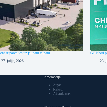
rd ir pārcēlies uz jaunām telpām
GP Nord pā
27. jūlijs, 2026
23. j
Informācija
Ziņas
Raksti
Atsauksmes