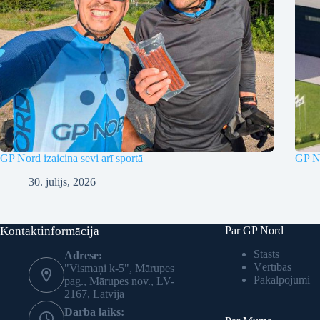
GP Nord izaicina sevi arī sportā
GP No
30. jūlijs, 2026
Kontaktinformācija
Par GP Nord
Stāsts
Adrese:
Vērtības
"Vismaņi k-5", Mārupes
Pakalpojumi
pag., Mārupes nov., LV-
2167, Latvija
Darba laiks: