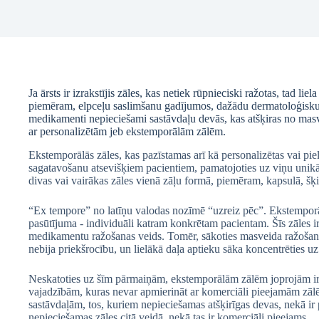
Ja ārsts ir izrakstījis zāles, kas netiek rūpnieciski ražotas, tad 
piemēram, elpceļu saslimšanu gadījumos, dažādu dermatoloģisku
medikamenti nepieciešami sastāvdaļu devās, kas atšķiras no mas
ar personalizētām jeb ekstemporālām zālēm.
Ekstemporālās zāles, kas pazīstamas arī kā personalizētas vai pie
sagatavošanu atsevišķiem pacientiem, pamatojoties uz viņu unikā
divas vai vairākas zāles vienā zāļu formā, piemēram, kapsulā, šķ
“Ex tempore” no latīņu valodas nozīmē “uzreiz pēc”. Ekstemporālā
pasūtījuma - individuāli katram konkrētam pacientam. Šīs zāles ir
medikamentu ražošanas veids. Tomēr, sākoties masveida ražošan
nebija priekšrocību, un lielākā daļa aptieku sāka koncentrēties
Neskatoties uz šīm pārmaiņām, ekstemporālām zālēm joprojām ir 
vajadzībām, kuras nevar apmierināt ar komerciāli pieejamām zālēm
sastāvdaļām, tos, kuriem nepieciešamas atšķirīgas devas, nekā i
nepieciešamas zāles citā veidā, nekā tas ir komerciāli pieejams.