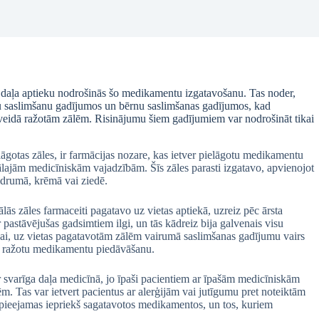
liela daļa aptieku nodrošinās šo medikamentu izgatavošanu. Tas noder,
 saslimšanu gadījumos un bērnu saslimšanas gadījumos, kad
veidā ražotām zālēm. Risinājumu šiem gadījumiem var nodrošināt tikai
lāgotas zāles, ir farmācijas nozare, kas ietver pielāgotu medikamentu
lajām medicīniskām vajadzībām. Šīs zāles parasti izgatavo, apvienojot
idrumā, krēmā vai ziedē.
s zāles farmaceiti pagatavo uz vietas aptiekā, uzreiz pēc ārsta
 pastāvējušas gadsimtiem ilgi, un tās kādreiz bija galvenais visu
ai, uz vietas pagatavotām zālēm vairumā saslimšanas gadījumu vairs
 uz ražotu medikamentu piedāvāšanu.
svarīga daļa medicīnā, jo īpaši pacientiem ar īpašām medicīniskām
. Tas var ietvert pacientus ar alerģijām vai jutīgumu pret noteiktām
r pieejamas iepriekš sagatavotos medikamentos, un tos, kuriem