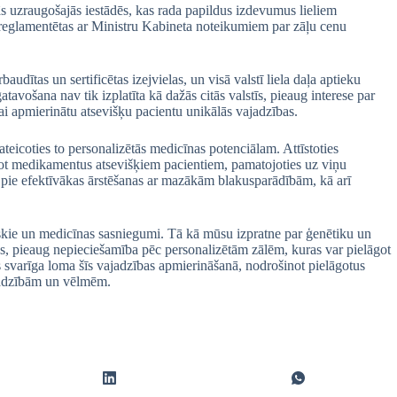
tās uzraugošajās iestādēs, kas rada papildus izdevumus lieliem
reglamentētas ar Ministru Kabineta noteikumiem par zāļu cenu
udītas un sertificētas izejvielas, un visā valstī liela daļa aptieku
avošana nav tik izplatīta kā dažās citās valstīs, pieaug interese par
ai apmierinātu atsevišķu pacientu unikālās vajadzības.
eicoties to personalizētās medicīnas potenciālam. Attīstoties
āgot medikamentus atsevišķiem pacientiem, pamatojoties uz viņu
 pie efektīvākas ārstēšanas ar mazākām blakusparādībām, kā arī
skie un medicīnas sasniegumi. Tā kā mūsu izpratne par ģenētiku un
ies, pieaug nepieciešamība pēc personalizētām zālēm, kuras var pielāgot
svarīga loma šīs vajadzības apmierināšanā, nodrošinot pielāgotus
ajadzībām un vēlmēm.