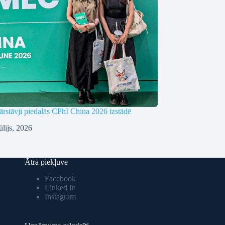
rstāvji piedalās CPhI China 2026 izstādē
ūlijs, 2026
Ātrā piekļuve
Facebook
Linked In
Instagram