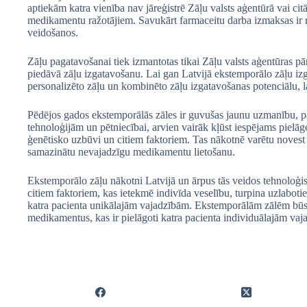
aptiekām katra vienība nav jāreģistrē Zāļu valsts aģentūrā vai ci
medikamentu ražotājiem. Savukārt farmaceitu darba izmaksas ir 
veidošanos.
Zāļu pagatavošanai tiek izmantotas tikai Zāļu valsts aģentūras pārba
piedāvā zāļu izgatavošanu. Lai gan Latvijā ekstemporālo zāļu izgat
personalizēto zāļu un kombinēto zāļu izgatavošanas potenciālu, l
Pēdējos gados ekstemporālās zāles ir guvušas jaunu uzmanību, pat
tehnoloģijām un pētniecībai, arvien vairāk kļūst iespējams piel
ģenētisko uzbūvi un citiem faktoriem. Tas nākotnē varētu novest
samazinātu nevajadzīgu medikamentu lietošanu.
Ekstemporālo zāļu nākotni Latvijā un ārpus tās veidos tehnoloģi
citiem faktoriem, kas ietekmē indivīda veselību, turpina uzlabot
katra pacienta unikālajām vajadzībām. Ekstemporālām zālēm būs 
medikamentus, kas ir pielāgoti katra pacienta individuālajām v