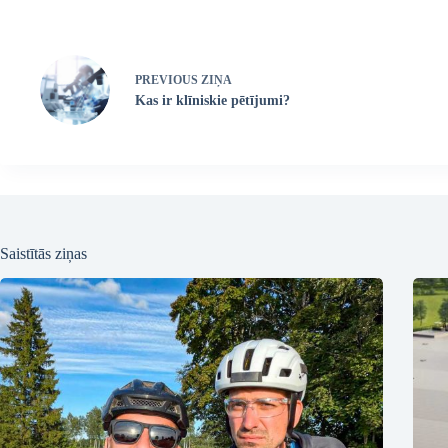
PREVIOUS
ZIŅA
Kas ir klīniskie pētījumi?
Saistītās ziņas