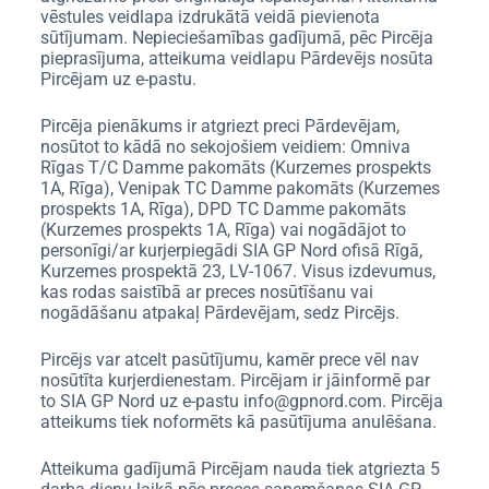
vēstules veidlapa izdrukātā veidā pievienota
sūtījumam. Nepieciešamības gadījumā, pēc Pircēja
pieprasījuma, atteikuma veidlapu Pārdevējs nosūta
Pircējam uz e-pastu.
Pircēja pienākums ir atgriezt preci Pārdevējam,
nosūtot to kādā no sekojošiem veidiem: Omniva
Rīgas T/C Damme pakomāts (Kurzemes prospekts
1A, Rīga), Venipak TC Damme pakomāts (Kurzemes
prospekts 1A, Rīga), DPD TC Damme pakomāts
(Kurzemes prospekts 1A, Rīga) vai nogādājot to
personīgi/ar kurjerpiegādi SIA GP Nord ofisā Rīgā,
Kurzemes prospektā 23, LV-1067. Visus izdevumus,
kas rodas saistībā ar preces nosūtīšanu vai
nogādāšanu atpakaļ Pārdevējam, sedz Pircējs.
Pircējs var atcelt pasūtījumu, kamēr prece vēl nav
nosūtīta kurjerdienestam. Pircējam ir jāinformē par
to SIA GP Nord uz e-pastu info@gpnord.com. Pircēja
atteikums tiek noformēts kā pasūtījuma anulēšana.
Atteikuma gadījumā Pircējam nauda tiek atgriezta 5