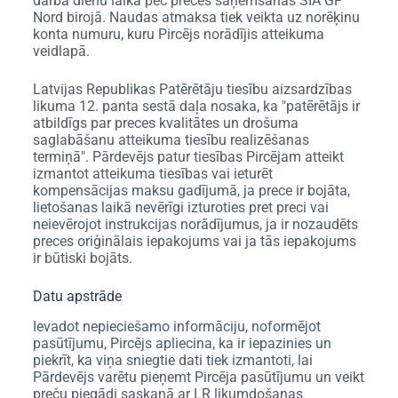
darba dienu laikā pēc preces saņemšanas SIA GP
Nord birojā. Naudas atmaksa tiek veikta uz norēķinu
konta numuru, kuru Pircējs norādījis atteikuma
veidlapā.
Latvijas Republikas Patērētāju tiesību aizsardzības
likuma 12. panta sestā daļa nosaka, ka "patērētājs ir
atbildīgs par preces kvalitātes un drošuma
saglabāšanu atteikuma tiesību realizēšanas
termiņā". Pārdevējs patur tiesības Pircējam atteikt
izmantot atteikuma tiesības vai ieturēt
kompensācijas maksu gadījumā, ja prece ir bojāta,
lietošanas laikā nevērīgi izturoties pret preci vai
neievērojot instrukcijas norādījumus, ja ir nozaudēts
preces oriģinālais iepakojums vai ja tās iepakojums
ir būtiski bojāts.
Datu apstrāde
Ievadot nepieciešamo informāciju, noformējot
pasūtījumu, Pircējs apliecina, ka ir iepazinies un
piekrīt, ka viņa sniegtie dati tiek izmantoti, lai
Pārdevējs varētu pieņemt Pircēja pasūtījumu un veikt
preču piegādi saskaņā ar LR likumdošanas