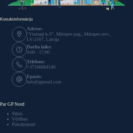
Kontaktinformācija
Adrese:
"Vismaņi k-5", Mārupes pag., Mārupes nov.,
LV-2167, Latvija
Darba laiks:
9:00 - 17:00
Telefons:
+37166064140
Epasts:
info@gpnord.com
Par GP Nord
Stāsts
Vērtības
Pakalpojumi