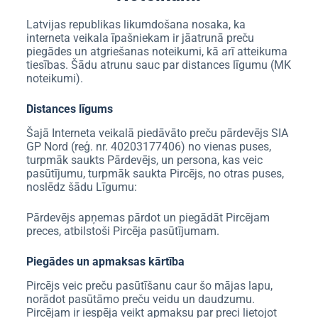
Latvijas republikas likumdošana nosaka, ka
interneta veikala īpašniekam ir jāatrunā preču
piegādes un atgriešanas noteikumi, kā arī atteikuma
tiesības. Šādu atrunu sauc par distances līgumu (MK
noteikumi).
Distances līgums
Šajā Interneta veikalā piedāvāto preču pārdevējs SIA
GP Nord (reģ. nr. 40203177406) no vienas puses,
turpmāk saukts Pārdevējs, un persona, kas veic
pasūtījumu, turpmāk saukta Pircējs, no otras puses,
noslēdz šādu Līgumu:
Pārdevējs apņemas pārdot un piegādāt Pircējam
preces, atbilstoši Pircēja pasūtījumam.
Piegādes un apmaksas kārtība
Pircējs veic preču pasūtīšanu caur šo mājas lapu,
norādot pasūtāmo preču veidu un daudzumu.
Pircējam ir iespēja veikt apmaksu par preci lietojot