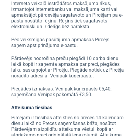
Interneta veikalā iestrādātos maksājuma rīkus,
izmantojot internetbanku vai maksājuma karti vai
apmaksājot pārdevēja sagatavoto un Pircējam pa e-
pastu nosūtīto rēķinu. Rēķins tiek sagatavots
elektroniski un ir derīgs bez paraksta.
Pēc veiksmīgas pasūtījuma apmaksas Pircējs
saņem apstiprinājuma e-pastu.
Pārdevējs nodrošina preču piegādi 10 darba dienu
laikā kopš ir saņemta apmaksa par preci, piegādes
laiku saskaņojot ar Pircēju. Piegāde notiek uz Pircēja
norādīto adresi ar Venipak kurjerpastu.
Piegādes izmaksas: Venipak kurjerpasts €5,40,
saņemšana Venipak pakomātā €3,50.
Atteikuma tiesības
Pircējam ir tiesības atteikties no preces 14 kalendāro
dienu laikā no Preces saņemšanas brīža, nosūtot
Pārdevējam aizpildītu atteikuma vēstuli kopā ar
atgriežamo preci oriģinālajā iepakojumā. Atteikuma