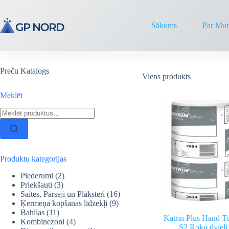
Skip
to
content
Sākums
Par Mu
Preču Katalogs
Viens produkts
Meklēt
Search
for:
Produktu kategorijas
Piederumi
(2)
Priekšauti
(3)
Saites, Pārsēji un Plāksteri
(16)
Ķermeņa kopšanas līdzekļi
(9)
Bahilas
(11)
Katrin Plus Hand T
Kombinezoni
(4)
S2 Roku dvieļi