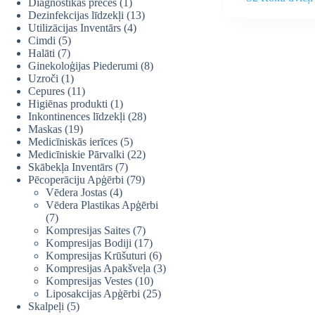
Diagnostikas preces
(1)
Dezinfekcijas līdzekļi
(13)
Utilizācijas Inventārs
(4)
Cimdi
(5)
Halāti
(7)
Ginekoloģijas Piederumi
(8)
Uzroči
(1)
Cepures
(11)
Higiēnas produkti
(1)
Inkontinences līdzekļi
(28)
Maskas
(19)
Medicīniskās ierīces
(5)
Medicīniskie Pārvalki
(22)
Skābekļa Inventārs
(7)
Pēcoperāciju Apģērbi
(79)
Vēdera Jostas
(4)
Vēdera Plastikas Apģērbi
(7)
Kompresijas Saites
(7)
Kompresijas Bodiji
(17)
Kompresijas Krūšuturi
(6)
Kompresijas Apakšveļa
(3)
Kompresijas Vestes
(10)
Liposakcijas Apģērbi
(25)
Skalpeļi
(5)