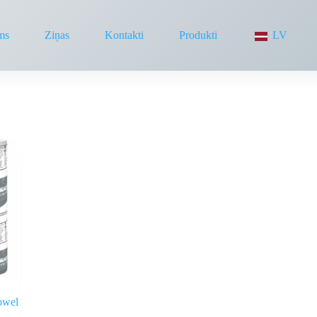
ms
Ziņas
Kontakti
Produkti
LV
owel